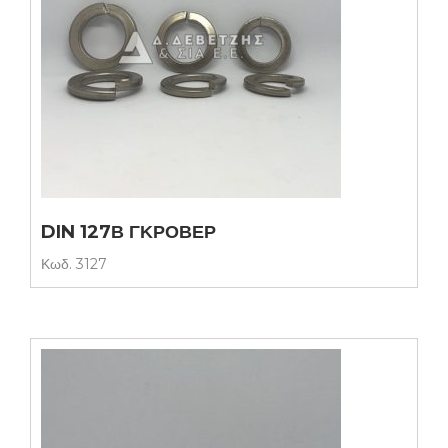
DIN 127Β ΓΚΡΟΒΕΡ
Κωδ.
3127